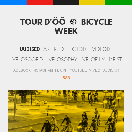
TOUR D’ÖÖ
BICYCLE
WEEK
UUDISED
ARTIKLID
FOTOD
VIDEOD
VELOSOOFID
VELOSOPHY
VELOFILM
MEIST
FACEBOOK
INSTAGRAM
FLICKR
YOUTUBE
VIMEO
UUDISKIRI
RSS