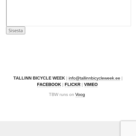
TAL
LINN BICYCLE WEEK
|
info@tallinnbicycleweek.ee
|
FACEBOOK
|
FLICKR
|
VIMEO
TBW runs on
Voog