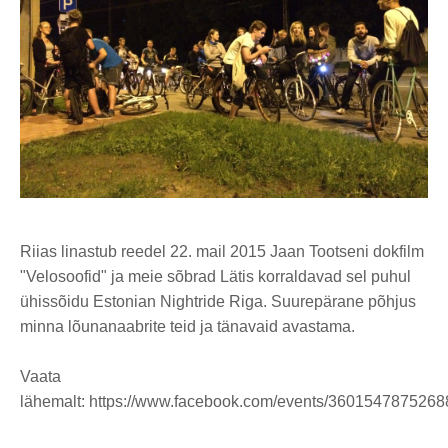
Riias linastub reedel 22. mail 2015 Jaan Tootseni dokfilm
"Velosoofid" ja meie sõbrad Lätis korraldavad sel puhul
ühissõidu Estonian Nightride Riga. Suurepärane põhjus
minna lõunanaabrite teid ja tänavaid avastama.
Vaata
lähemalt: https://www.facebook.com/events/3601547875268