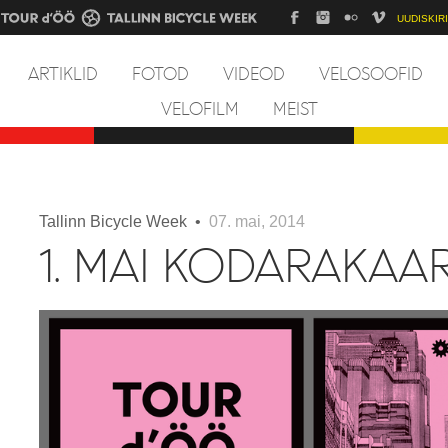
UUDISKIRI
ARTIKLID
FOTOD
VIDEOD
VELOSOOFID
VELOFILM
MEIST
Tallinn Bicycle Week •
07. mai, 2014
1. MAI KODARAKAA