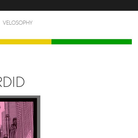
VELOSOPHY
RDID