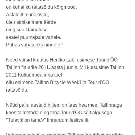
on kohaliku rattasõidu kõrgmood.
Asfaldilt munakivile,
üle ristmike mere äärde
ning sealt lainetuse
saatel puumajade vahele.
Puhas vabajooks hingele."
Need värsid kirjutas Herkko Labi esimese Tour d'ÖÖ
Tallinn flaierile 2011. aasta juunis. Mil kutsusime Tallinn
2011 Kultuuripealinna toel
ellu esimene Tallinn Bicycle Week'i ja Tour d'ÖÖ
rattasõidu.
Nüüd palju aastaid hiljem on taas hea meel Tallinnaga
koos toimetada ning teha Tour d'ÖÖ sõit algusega
"Tulevik on täna/v" linnaruumifestivalilt.