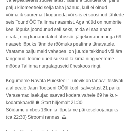
Vahepealsetest suurematest Tallinna tuuridest on päris
palju kilomeetreid selja taha jäänud, küll ei olnud
võimalik suuremalt koguneda või siis ei soosinud tähtede
seis Tour d'ÖÖ Tallinna naasmist. Aga nüüd on numbrite
keel lõpuks joondunud selliseks, mida ei saa enam
eirata, ning kauaoodatud ühissõit järjekorranumbriga 69
naaseb lõpuks fännide rõõmuks pealinna tänavatele.
Vaatame palju meid vahepeal on juurde tekkinud või ära
langenud, lööme uued suksud läikima ning veereme
mööda Tallinna nurgataguseid üheskoos ringi.
Kogumeme Rävala Puiesteel "Tulevik on täna/v" festivali
alal peale Jaan Tootseni ÖÖülikooli salvestust 21 paiku.
Varasemad laekujad saavad kodara vahele 69 helkur-
kodarakaardi! 🪩 Start hiljemalt 21:30.
Sõidame umbes 13km ja lõpetame päikeseloojanguks
(ca 22:30) Stroomi rannas. 🌅