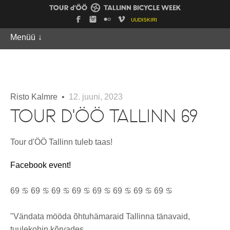
UUDISKIRI
Menüü
↓
Risto Kalmre •
12. juuni, 2023
TOUR D'ÖÖ TALLINN 69
Tour d'ÖÖ Tallinn tuleb taas!
Facebook event!
69 ♋ 69 ♋ 69 ♋ 69 ♋ 69 ♋ 69 ♋ 69 ♋ 69 ♋
"Vändata mööda õhtuhämaraid Tallinna tänavaid,
tuulekohin kõrvades,