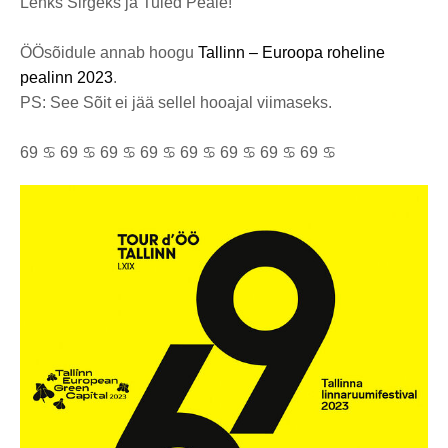
Lenks Sirgeks ja Tuled Peale!
ÖÖsõidule annab hoogu
Tallinn – Euroopa roheline
pealinn 2023
.
PS: See Sõit ei jää sellel hooajal viimaseks.
69 ♋ 69 ♋ 69 ♋ 69 ♋ 69 ♋ 69 ♋ 69 ♋ 69 ♋