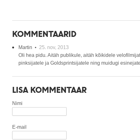
KOMMENTAARID
Martin •
25. nov, 2013
Oli hea pidu. Aitäh publikule, aitäh kõikidele velofilmija
pinksijatele ja Goldsprintsijatele ning muidugi esinejate
LISA KOMMENTAAR
Nimi
E-mail