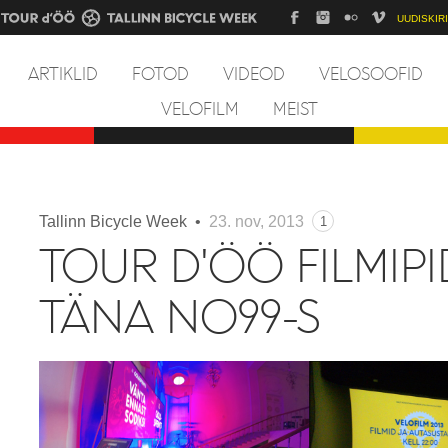
UUDISKIRI
ARTIKLID
FOTOD
VIDEOD
VELOSOOFID
VELOFILM
MEIST
Tallinn Bicycle Week •
23. nov, 2013
1
TOUR D'ÖÖ FILMIPI
TÄNA NO99-S