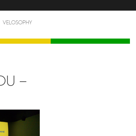
VELOSOPHY
DU –