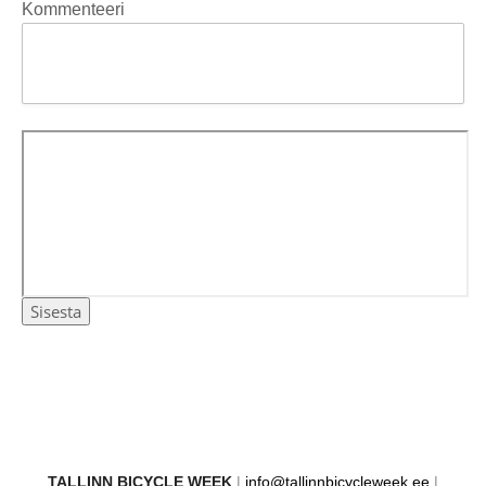
Kommenteeri
TAL
LINN BICYCLE WEEK
|
info@tallinnbicycleweek.ee
|