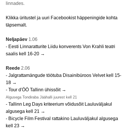
linnades.
Klikka üritustel ja uuri Facebookist häppeningide kohta
täpsemalt.
Neljapäev
1.06
- Eesti Linnaratturite Liidu konverents Von Krahli teatri
saalis kell 16-20 →
Reede
2.06
- Jalgrattamängude töötuba Disainibüroos Velvet kell 15-
18 →
- Tour d'ÖÖ Tallinn ühissõit →
Algusega Tondiraba Jäähalli juurest kell 21
- Tallinn Leg Days kriteerium võidusõit Lauluväljakul
algusega kell 21 →
- Bicycle Film Festival rattakino Lauluväljakul algusega
kell 23 →