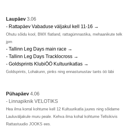
Laupäev
3.06
- Rattapäev Vabaduse väljakul kell 11-16 →
Ohutu sõidu kool, BMX flatland, rattagümnastika, mehaanikute telk
jpm
- Tallinn Leg Days main race →
- Tallinn Leg Days Tracklocross →
- Goldsprints KlubiÖÖ Kultuurikatlas →
Goldsprints, Lohakunn, pinks ning ennastunustav tants öö läbi
Pühapäev
4.06
- Linnapiknik VELOTIKS
Hea ilma korral kohtume kell 12 Kultuurikatla juures ning sõidame
Lauluväljakule muru peale. Kehva ilma kohal kohtume Tellsikivis
Rattastuudio JOOKS ees.