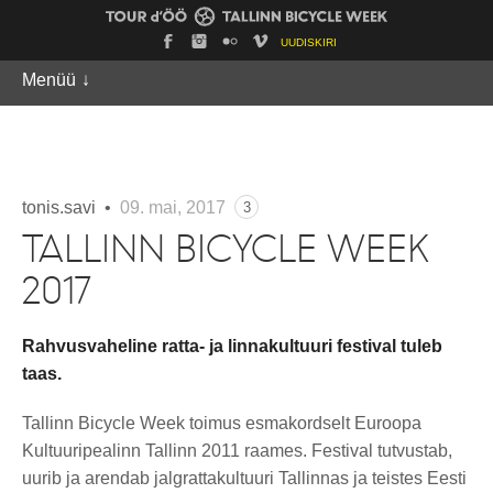
UUDISKIRI
Menüü
↓
tonis.savi •
09. mai, 2017
3
TALLINN BICYCLE WEEK
2017
Rahvusvaheline ratta- ja linnakultuuri festival tuleb
taas.
Tallinn Bicycle Week toimus esmakordselt Euroopa
Kultuuripealinn Tallinn 2011 raames. Festival tutvustab,
uurib ja arendab jalgrattakultuuri Tallinnas ja teistes Eesti