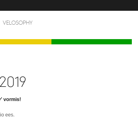
VELOSOPHY
2019
' vormis!
io ees.