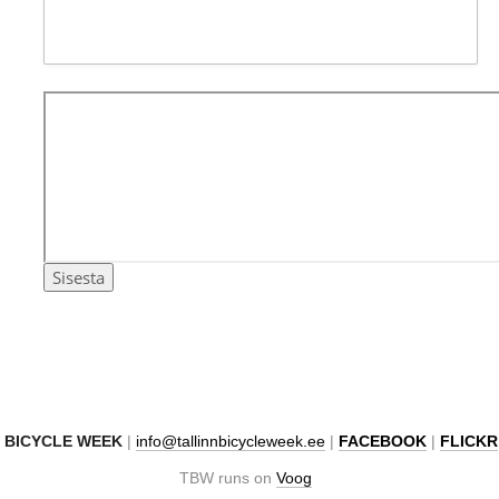
N BICYCLE WEEK
|
info@tallinnbicycleweek.ee
|
FACEBOOK
|
FLICKR
TBW runs on
Voog