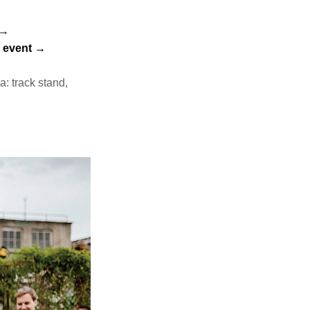
 →
 event →
a: track stand,