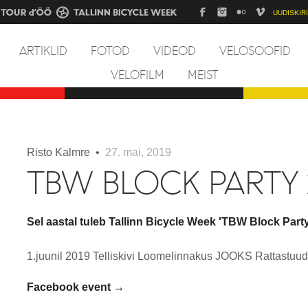
UUDISKIRI
ARTIKLID
FOTOD
VIDEOD
VELOSOOFID
VELOFILM
MEIST
Risto Kalmre •
27. mai, 2019
TBW BLOCK PARTY 
Sel aastal tuleb Tallinn Bicycle Week 'TBW Block Party
1.juunil 2019 Telliskivi Loomelinnakus JOOKS Rattastuud
Facebook event →