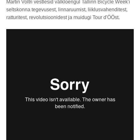
Martin Voltri vestlesid välkloengul Tallinn Bicycle Week'i
seltskonna tegevusest, linnaruumist, liiklusvahenditest,
ratturitest, revolutsioonidest ja muidugi Tour d'ÖÖst.