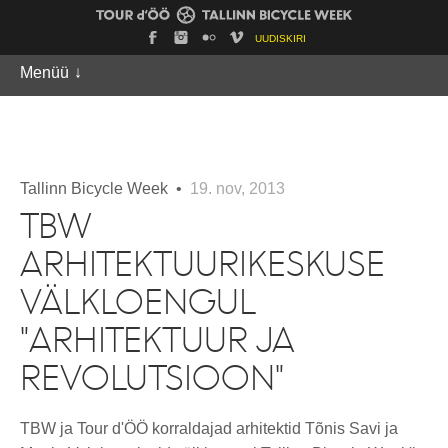
UUDISKIRI
Menüü
↓
Tallinn Bicycle Week •
19. nov, 2013
TBW
ARHITEKTUURIKESKUSE
VÄLKLOENGUL
"ARHITEKTUUR JA
REVOLUTSIOON"
TBW ja Tour d'ÖÖ korraldajad arhitektid Tõnis Savi ja