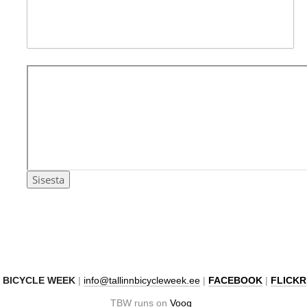
N BICYCLE WEEK
|
info@tallinnbicycleweek.ee
|
FACEBOOK
|
FLICKR
TBW runs on
Voog