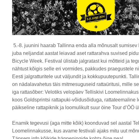
5.-8. juunini haarab Tallinna enda alla mõnusalt sumisev 
juba neljandat aastat leiavad aset rattarahva suvised pidu
Bicycle Week. Festival ülistab jalgratast kui mõtteid ja teg
nähtust kõigis selle eri vormides, pakkudes praegustele n
Eesti jalgratturitele uut väljundit ja kokkupuutepunkti. Tal
on nädalavahetus täis mitmesuguseid rattaüritusi, mille s
iga rattasõber: Velotiks velopäev Telliskivi Loomelinnakus
koos Goldsprintsi rattapuki-võidusõiduga, rattateemaline 
päikseline rattapiknik ja loomulikult suur öine Tour d’ÖÖ ü
Enamik tegevusi (aga mitte kõik) koonduvad sel aastal Tell
Loomelinnakusse, kus avame festivali ajaks mitu uut mõn
Täpsem info kõikide häppeningide kohta õige pea!