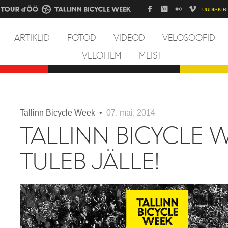
UUDISKIRI
ARTIKLID
FOTOD
VIDEOD
VELOSOOFID
VELOFILM
MEIST
Tallinn Bicycle Week •
07. mai, 2014
TALLINN BICYCLE 
TULEB JÄLLE!