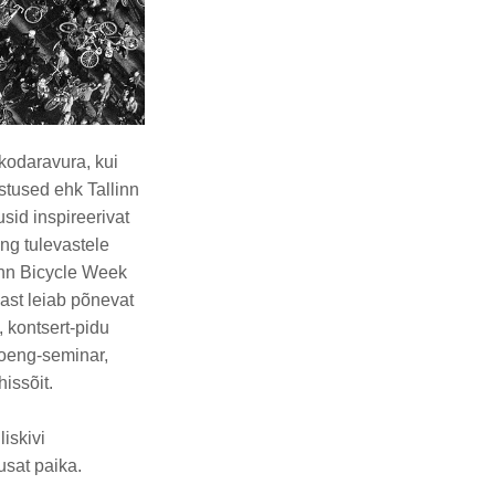
kodaravura, kui
stused ehk Tallinn
usid inspireerivat
ing tulevastele
linn Bicycle Week
east leiab põnevat
, kontsert-pidu
loeng-seminar,
hissõit.
iskivi
usat paika.