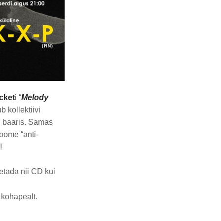
cket
i “
Melody
 kollektiivi
li baaris. Samas
oome “anti-
!
etada nii CD kui
 kohapealt.