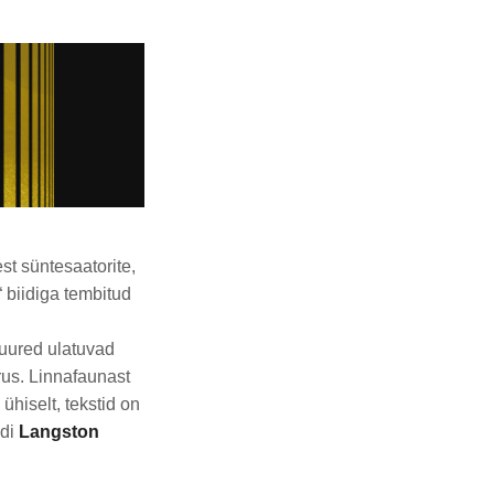
st süntesaatorite,
 biidiga tembitud
juured ulatuvad
rus. Linnafaunast
ühiselt, tekstid on
edi
Langston