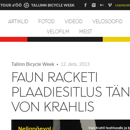
UUDISKIRI
ARTIKLID
FOTOD
VIDEOD
VELOSOOFID
VELOFILM
MEIST
Tallinn Bicycle Week •
12. dets, 2013
FAUN RACKETI
PLAADIESITLUS TÄ
VON KRAHLIS