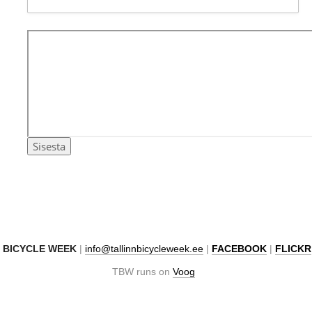
N BICYCLE WEEK
|
info@tallinnbicycleweek.ee
|
FACEBOOK
|
FLICKR
TBW runs on
Voog