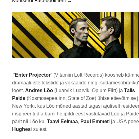
Kontserdi Facebook leht →
“
Enter Projector
“ (Vitamiin Loft Records) koosneb kümne
dramaatiliste tekstide ja vokaalide ning „südamesõbraliku“
loost.
Andres Lõo
(Luarvik Luarvik, Opium Flirt) ja
Talis
Paide
(Kosmosepealinn, State of Zoe) ühise ettevõtmise 
New Yorki, kus Lõo mõned aastad tagasi ajutiselt residee
inspireeritud albumi helipildi eest vastutavad Lõo ja Paide 
pärit nii Lõo kui
Taavi Eelmaa
,
Paul Emmet
i ja USA poe
Hughes
i sulest.