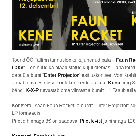
Tour d'ÖÖ Tallinn tunnuslooks kujunenud pala –
Faun Ra
Lane
“ – on nüüd ka plaadistatud kujul olemas. Täna toimub
debüütalbumi “
Enter Projector
“ esitluskontsert Von Krah
annab oma esimese soolokontserdi lauljatar
Kene
ning S
bänd”
K-X-P
tutvustab oma viimast albumit “II”. Tasub tulla
Kontserdil saab Faun Racketi albumit “Enter Projector” so
LP formaadis.
Piletid hinnaga 8€ on saadaval
Piletilevist
ja hinnaga 12€